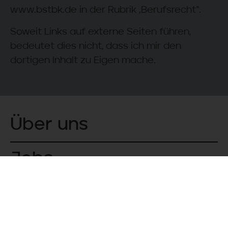
personenbezogenen Daten von uns
www.bstbk.de in der Rubrik „Berufsrecht“.
verarbeitet werden, können Sie von uns
Soweit Links auf externe Seiten führen,
Auskunft über folgende Informationen
bedeutet dies nicht, dass ich mir den
verlangen:
dortigen Inhalt zu Eigen mache.
Zwecke der Verarbeitung,
Kategorien der von Ihnen verarbeiteten
personenbezogenen Daten, Empfänger
oder Kategorien von Empfängern,
Über uns
gegenüber denen Ihre personenbezogen
Daten offen gelegt werden, insbesonder
bei Empfängern in Drittländern,
Jobs
falls möglich die geplante Dauer, für die I
personenbezogenen Daten gespeichert
Leistungen
werden oder, falls dies nicht möglich ist, d
Kriterien für die Festlegung der
Speicherdauer,