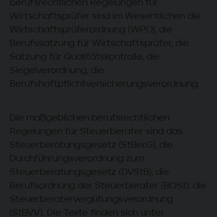
berufsrechtlichen Regelungen für
der Auskunft bestehen, wenn insbesond
Wirtschaftsprüfer sind im Wesentlichen die
unter Berücksichtigung drohender Schä
Ihre Interessen gegenüber dem
Wirtschaftsprüferordnung (WPO), die
Geheimhaltungsinteresse überwiegen. D
Berufssatzung für Wirtschaftsprüfer, die
Auskunftsrecht ist ferner ausgeschlossen
Satzung für Qualitätskontrolle, die
wenn die Daten nur deshalb gespeichert
Siegelverordnung, die
sind, weil sie aufgrund gesetzlicher oder
Berufshaftpflichtversicherungsverordnung.
satzungsmäßiger Aufbewahrungsfristen
nicht gelöscht werden dürfen oder
ausschließlich Zwecken der Datensicher
Die maßgeblichen berufsrechtlichen
oder der Datenschutzkontrolle dienen,
Regelungen für Steuerberater sind das
sofern die Auskunftserteilung einen
unverhältnismäßig hohen Aufwand
Steuerberatungsgesetz (StBerG), die
erfordern würde und die Verarbeitung zu
Durchführungsverordnung zum
anderen Zwecken durch geeignete
Steuerberatungsgesetz (DVStB), die
technische und organisatorische
Berufsordnung der Steuerberater (BOSt), die
Maßnahmen ausgeschlossen ist. Sofern i
Steuerberatervergütungsverordnung
Ihrem Fall das Auskunftsrecht nicht
(StBVV). Die Texte finden sich unter
ausgeschlossen ist und Ihre