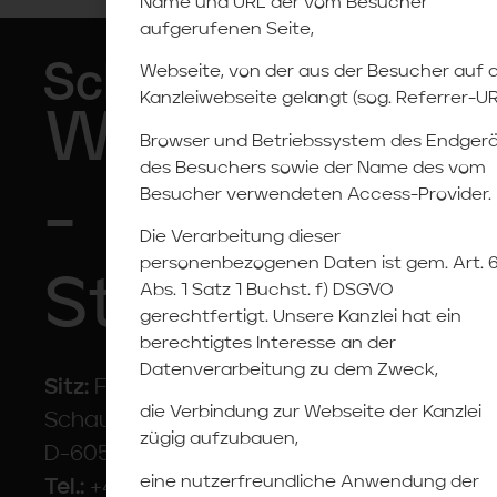
Name und URL der vom Besucher
aufgerufenen Seite,
Webseite, von der aus der Besucher auf d
Kanzleiwebseite gelangt (sog. Referrer-UR
Wirtschaftsp
Browser und Betriebssystem des Endgerä
des Besuchers sowie der Name des vom
Besucher verwendeten Access-Provider.
-
Die Verarbeitung dieser
personenbezogenen Daten ist gem. Art. 
Steuerberate
Abs. 1 Satz 1 Buchst. f) DSGVO
gerechtfertigt. Unsere Kanzlei hat ein
berechtigtes Interesse an der
Datenverarbeitung zu dem Zweck,
Sitz:
Frankfurt am Main
die Verbindung zur Webseite der Kanzlei
Schaumainkai 87
zügig aufzubauen,
D-60596 Frankfurt am Main
eine nutzerfreundliche Anwendung der
Tel.:
+49 (0)69 / 975 75 40