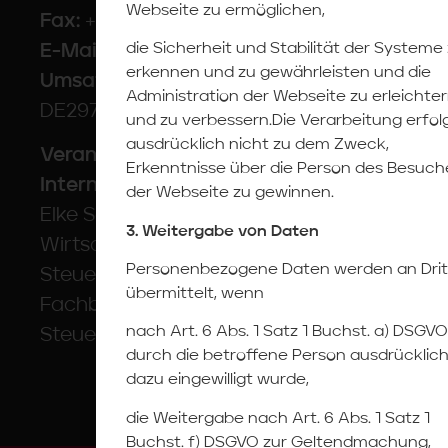
Webseite zu ermöglichen,
Fax:
+49 (0)69 / 975 75 444
die Sicherheit und Stabilität der Systeme
E-Mail:
info@schorn-frankfurt.de
erkennen und zu gewährleisten und die
Umsatzsteueridentifikations-Nr.
:
Administration der Webseite zu erleichte
DE297776811
und zu verbessern.Die Verarbeitung erfol
ausdrücklich nicht zu dem Zweck,
Verantwortlich für den
Erkenntnisse über die Person des Besuch
Internetauftritt ist:
der Webseite zu gewinnen.
Elke Schorn
3. Weitergabe von Daten
Wirtschaftsprüferin
Personenbezogene Daten werden an Drit
Steuerberaterin
übermittelt, wenn
Fachberaterin für internationales
nach Art. 6 Abs. 1 Satz 1 Buchst. a) DSGVO
Steuerrecht
durch die betroffene Person ausdrücklic
dazu eingewilligt wurde,
die Weitergabe nach Art. 6 Abs. 1 Satz 1
Buchst. f) DSGVO zur Geltendmachung,